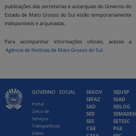
publicações das secretarias e autarquias do Governo do
Estado de Mato Grosso do Sul estão temporariamente
indisponíveis e arquivadas.
Para acompanhar informações oficiais, acesse a
Agência de Notícias de Mato Grosso do Sul
.
GOVERNO
SOCIAL
SEGOV
SEJUSP
SEFAZ
SEAD
Portal
SAD
SEILOG
Único de
SED
SEMADES
Serviços
SES
SETESC
Transparência
CGE
PGE
Diário
CASA
SEC