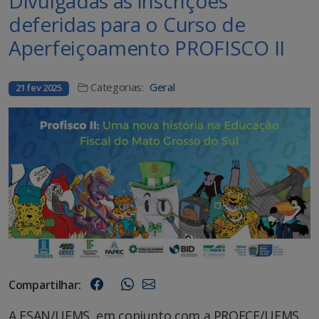
Divulgadas as inscrições
deferidas para o Curso de
Aperfeiçoamento PROFISCO II
Categorias:
Geral
21 fev 2025
Compartilhar:
A ESAN/UFMS, em conjunto com a PROECE/UFMS