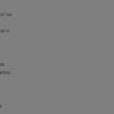
co” ou
tar o
mos
eitos
a
e