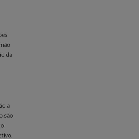
ões
 não
ão da
ão a
o são
ão
tivo.