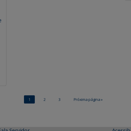
e
1
2
3
Próxima página »
Fala Servidor
Acessib