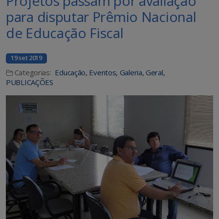
Projetos passam por avaliação
para disputar Prêmio Nacional
de Educação Fiscal
19 set 2019
Categorias:
Educação
,
Eventos
,
Galeria
,
Geral
,
PUBLICAÇÕES