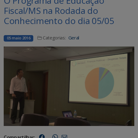
O Programa de Educação
Fiscal/MS na Rodada do
Conhecimento do dia 05/05
Categorias:
Geral
05 maio 2016
Compartilhar: