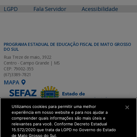
LGPD
Fala Servidor
Acessibilidade
PROGRAMA ESTADUAL DE EDUCAÇÃO FISCAL DE MATO GROSSO
DO SUL
Rua Treze de maio, 3922
Centro - Campo Grande | MS
CEP: 79002-355
(67)3389-7821
MAPA
Utilizamos cookies para permitir uma melhor
experiência em nosso website e para nos ajudar a
compreender quais informações são mais úteis e
relevantes para você. Conforme Decreto Estadual
15.572/2020 que trata da LGPD no Governo do Estado
de Mato Grosso do Sul.