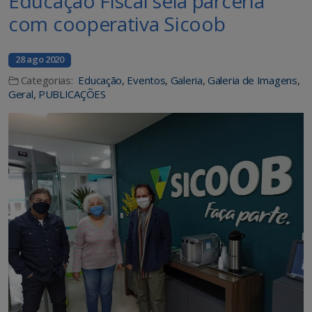
Educação Fiscal sela parceria
com cooperativa Sicoob
28 ago 2020
Categorias:
Educação
,
Eventos
,
Galeria
,
Galeria de Imagens
,
Geral
,
PUBLICAÇÕES