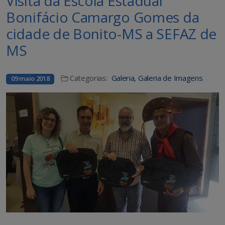
Visita da Escola Estadual
Bonifácio Camargo Gomes da
cidade de Bonito-MS a SEFAZ de
MS
Categorias:
Galeria
,
Galeria de Imagens
09 maio 2018