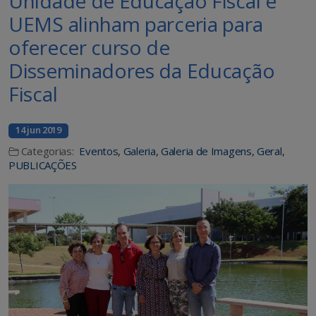
Unidade de Educação Fiscal e
UEMS alinham parceria para
oferecer curso de
Disseminadores da Educação
Fiscal
14 jun 2019
Categorias:
Eventos
,
Galeria
,
Galeria de Imagens
,
Geral
,
PUBLICAÇÕES