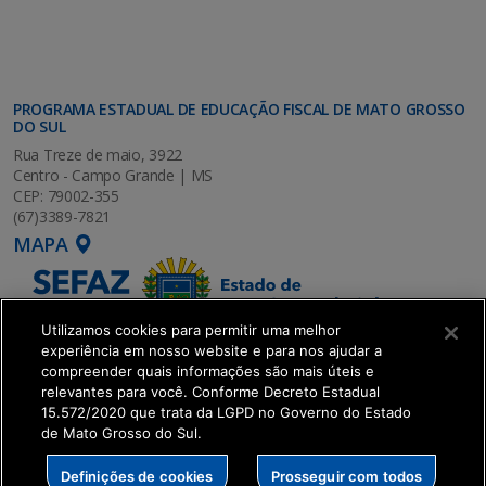
PROGRAMA ESTADUAL DE EDUCAÇÃO FISCAL DE MATO GROSSO
DO SUL
Rua Treze de maio, 3922
Centro - Campo Grande | MS
CEP: 79002-355
(67)3389-7821
MAPA
Utilizamos cookies para permitir uma melhor
experiência em nosso website e para nos ajudar a
compreender quais informações são mais úteis e
relevantes para você. Conforme Decreto Estadual
15.572/2020 que trata da LGPD no Governo do Estado
de Mato Grosso do Sul.
SETDIG | Secretaria-Executiva de Transformação
Definições de cookies
Prosseguir com todos
Digital