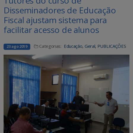
Tutores do curso de
Disseminadores de Educação
Fiscal ajustam sistema para
facilitar acesso de alunos
Categorias:
Educação
,
Geral
,
PUBLICAÇÕES
23 ago 2019