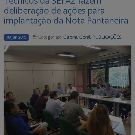
Técnicos da SEFAZ fazem
deliberação de ações para
implantação da Nota Pantaneira
Categorias:
Galeria
,
Geral
,
PUBLICAÇÕES
03 jun 2019