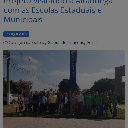
Projeto Visitando a Alfandega
com as Escolas Estaduais e
Municipais
31 ago 2018
Categorias:
Galeria
,
Galeria de Imagens
,
Geral