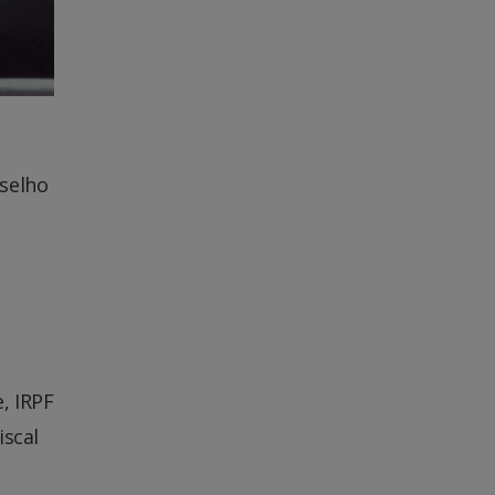
nselho
, IRPF
iscal