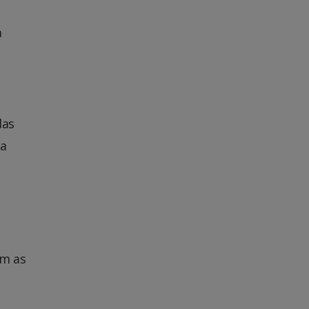
a
das
 a
am as