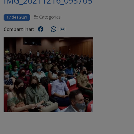
IMG_20211216_093705
Categorias:
17 dez 2021
Compartilhar: