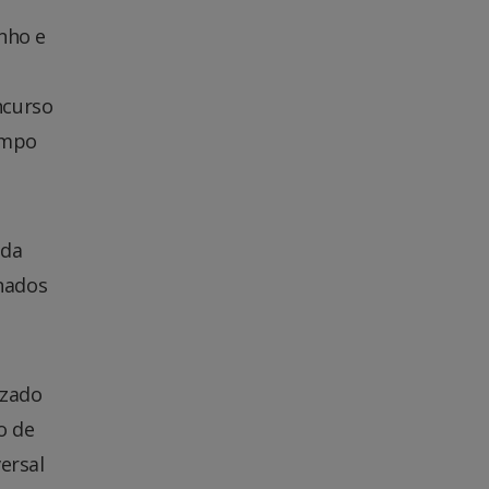
nho e
ncurso
ampo
 da
nados
izado
o de
ersal