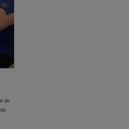
l de
 de