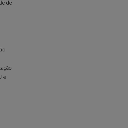
de de
ção
cação
U e