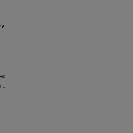
,
de
es.
 no