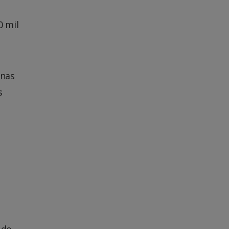
0 mil
enas
s