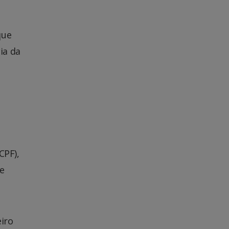
que
ia da
CPF),
e
eiro