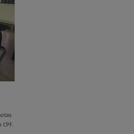
notas
m CPF.