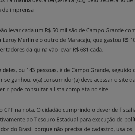
 na manhã desta terça-feira (03), pelo Secretário de
a de imprensa.
vão levar cada um R$ 50 mil são de Campo Grande co
 Leroy Merlin e o outro de Maracaju, que gastou R$ 1
rtadores da quina vão levar R$ 681 cada.
e deles, ou 143 pessoas, é de Campo Grande, seguido 
r se ganhou, o(a) consumidor(a) deve acessar o site d
rir pode consultar a lista completa no site.
 CPF na nota. O cidadão cumprindo o dever de fiscali
ivamente ao Tesouro Estadual para execução de polít
ador do Brasil porque não precisa de cadastro, usa os