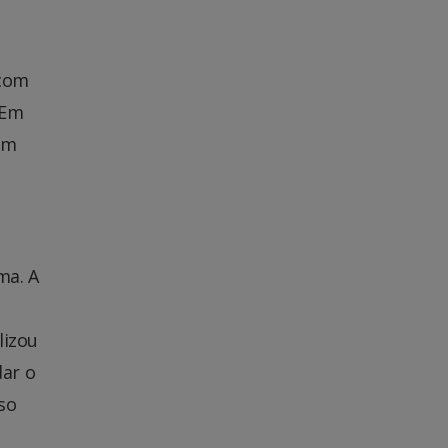
 com
 Em
Um
ma. A
lizou
dar o
so