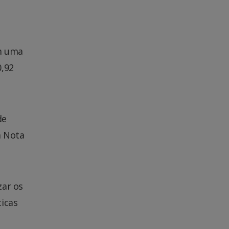
m uma
0,92
de
a Nota
zar os
icas