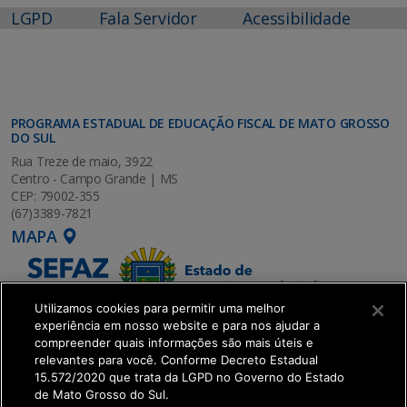
LGPD
Fala Servidor
Acessibilidade
PROGRAMA ESTADUAL DE EDUCAÇÃO FISCAL DE MATO GROSSO
DO SUL
Rua Treze de maio, 3922
Centro - Campo Grande | MS
CEP: 79002-355
(67)3389-7821
MAPA
Utilizamos cookies para permitir uma melhor
experiência em nosso website e para nos ajudar a
compreender quais informações são mais úteis e
relevantes para você. Conforme Decreto Estadual
15.572/2020 que trata da LGPD no Governo do Estado
de Mato Grosso do Sul.