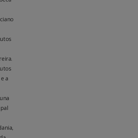
uciano
butos
eira.
butos
 e a
luna
ipal
dania,
 da