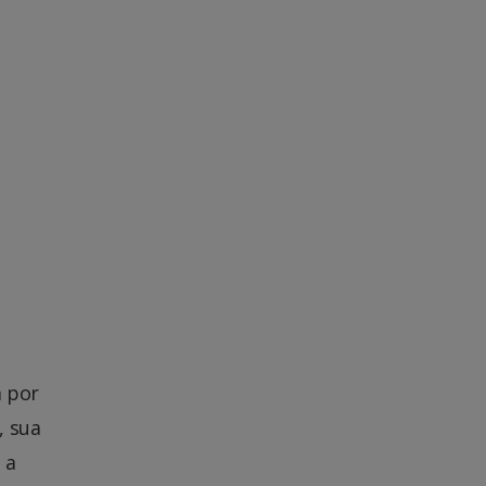
m por
, sua
 a