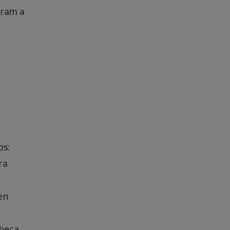
iram a
os:
ra
en
ebeca