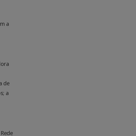
ém a
dora
a de
s; a
 Rede