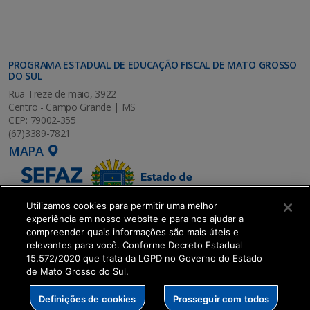
PROGRAMA ESTADUAL DE EDUCAÇÃO FISCAL DE MATO GROSSO
DO SUL
Rua Treze de maio, 3922
Centro - Campo Grande | MS
CEP: 79002-355
(67)3389-7821
MAPA
Utilizamos cookies para permitir uma melhor
experiência em nosso website e para nos ajudar a
compreender quais informações são mais úteis e
relevantes para você. Conforme Decreto Estadual
15.572/2020 que trata da LGPD no Governo do Estado
de Mato Grosso do Sul.
SETDIG | Secretaria-Executiva de Transformação
Definições de cookies
Prosseguir com todos
Digital