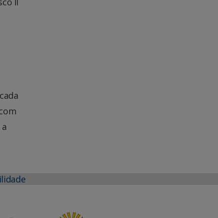
co II
 cada
 com
 a
ilidade