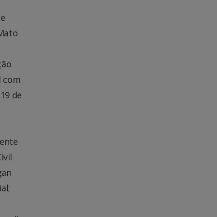
de
 Mato
ção
l com
 19 de
mente
ivil
gan
al;