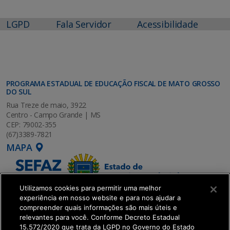
LGPD
Fala Servidor
Acessibilidade
PROGRAMA ESTADUAL DE EDUCAÇÃO FISCAL DE MATO GROSSO
DO SUL
Rua Treze de maio, 3922
Centro - Campo Grande | MS
CEP: 79002-355
(67)3389-7821
MAPA
Utilizamos cookies para permitir uma melhor
experiência em nosso website e para nos ajudar a
compreender quais informações são mais úteis e
relevantes para você. Conforme Decreto Estadual
15.572/2020 que trata da LGPD no Governo do Estado