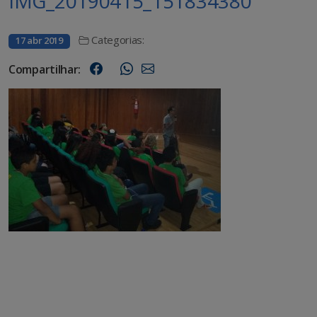
IMG_20190415_151834380
Categorias:
17 abr 2019
Compartilhar: